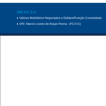
MÉLIUZ S.A.
Valores Mobiliários Negociados e Detidos\Posição Consolidada
DRI:
Marcio Loures de Araujo Penna - (FCA V1)