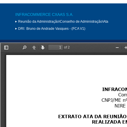
INFRACOMMERCE CXAAS S.A.
Reunião da Administração\Conselho de Administração\Ata
DRI:
Bruno de Andrade Vasques - (FCA V1)