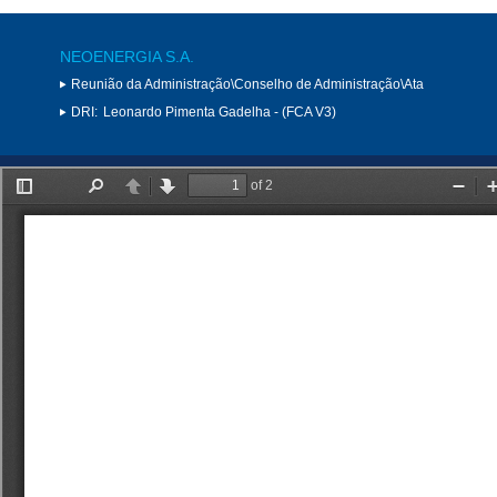
NEOENERGIA S.A.
Reunião da Administração\Conselho de Administração\Ata
DRI:
Leonardo Pimenta Gadelha - (FCA V3)