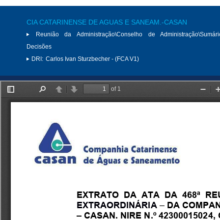
CIA CATARINENSE DE AGUAS E SANEAM.-CASAN
Reunião da Administração\Conselho de Administração\Sumár
Decisões
DRI:
Carlos Ivan Sturzbecher - (FCA V1)