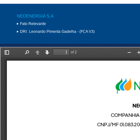
NEOENERGIA S.A.
Fato Relevante
DRI:
Leonardo Pimenta Gadelha - (FCA V3)