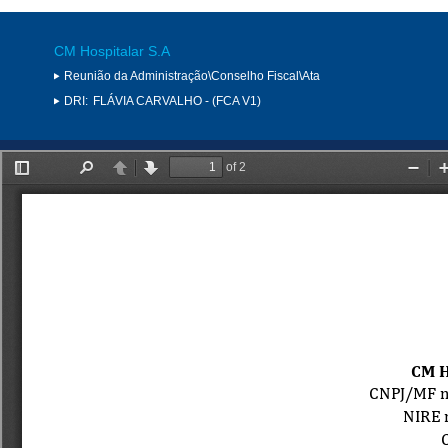
CM Hospitalar S.A
Reunião da Administração\Conselho Fiscal\Ata
DRI:
FLÁVIA CARVALHO - (FCA V1)