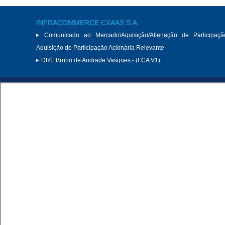
INFRACOMMERCE CXAAS S.A.
Comunicado ao Mercado\Aquisição/Alienação de Participaçã
Aquisição de Participação Acionária Relevante
DRI:
Bruno de Andrade Vasques - (FCA V1)