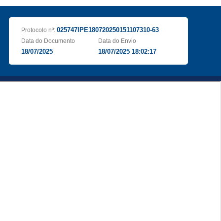
025747IPE180720250151107310-63
Protocolo nº:
Data do Documento
Data do Envio
18/07/2025
18/07/2025 18:02:17