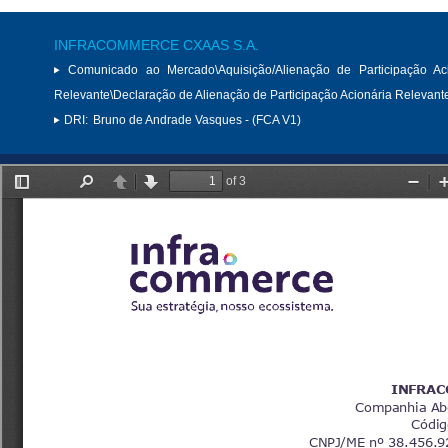
INFRACOMMERCE CXAAS S.A.
Comunicado ao Mercado\Aquisição/Alienação de Participação Aci
Relevante\Declaração de Alienação de Participação Acionária Relevant
DRI:
Bruno de Andrade Vasques - (FCA V1)