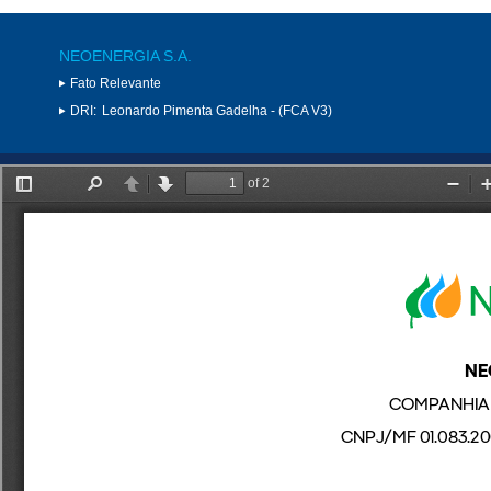
NEOENERGIA S.A.
Fato Relevante
DRI:
Leonardo Pimenta Gadelha - (FCA V3)