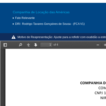
Companhia de Locação das Américas
Fato Relevante
DRI:
Rodrigo Tavares Gonçalves de Sousa - (FCA V1)
Motivo de Reapresentação:
Ajuste para a refletir com exatidão a es