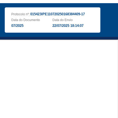
015423IPE110720250168384409-17
Protocolo nº:
Data do Documento
Data do Envio
07/2025
22/07/2025 18:14:07