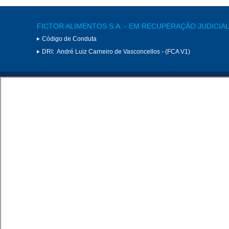
FICTOR ALIMENTOS S.A. - EM RECUPERAÇÃO JUDICIA
Código de Conduta
DRI:
André Luiz Carneiro de Vasconcellos - (FCA V1)