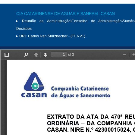
CIA CATARINENSE DE AGUAS E SANEAM.-CASAN
Reunião da Administração\Conselho de Administração\Sumár
Decisões
DRI:
Carlos Ivan Sturzbecher - (FCA V1)