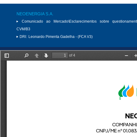
NEOENERGIA S.A.
Comunicado ao Mercado\Esclarecimentos sobre questionamen
CVM/B3
DRI:
Leonardo Pimenta Gadelha - (FCA V3)