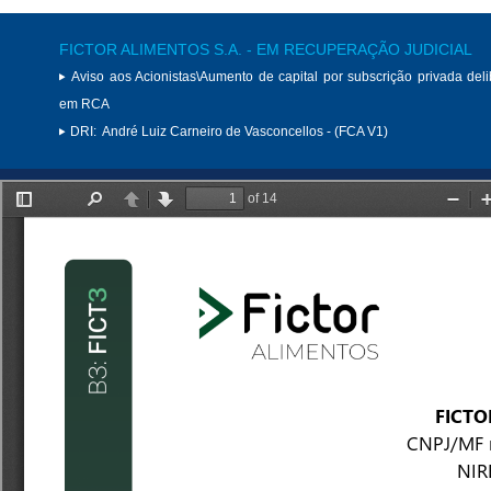
FICTOR ALIMENTOS S.A. - EM RECUPERAÇÃO JUDICIAL
Aviso aos Acionistas\Aumento de capital por subscrição privada del
em RCA
DRI:
André Luiz Carneiro de Vasconcellos - (FCA V1)