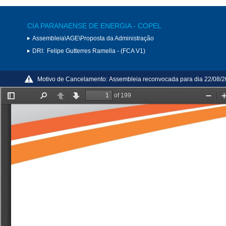
CIA PARANAENSE DE ENERGIA - COPEL
Assembleia\AGE\Proposta da Administração
DRI:
Felipe Gutterres Ramella - (FCA V1)
Motivo de Cancelamento:
Assembleia reconvocada para dia 22/08/2