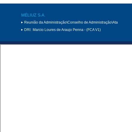
MÉLIUZ S.A.
Reunião da Administração\Conselho de Administração\Ata
DRI:
Marcio Loures de Araujo Penna - (FCA V1)