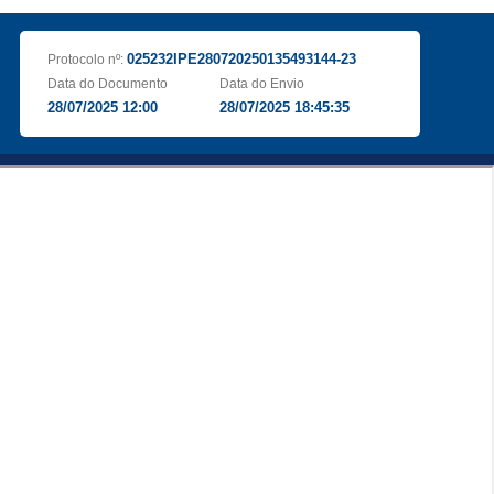
025232IPE280720250135493144-23
Protocolo nº:
Data do Documento
Data do Envio
28/07/2025 12:00
28/07/2025 18:45:35