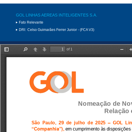
GOL LINHAS AEREAS INTELIGENTES S.A.
Fato Relevante
DRI:
Celso Guimarães Ferrer Junior - (FCA V3)