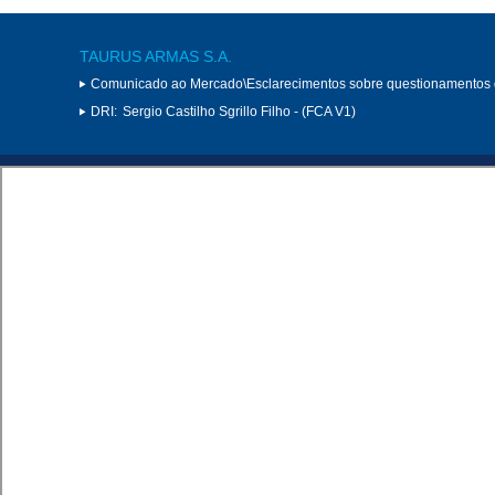
TAURUS ARMAS S.A.
Comunicado ao Mercado\Esclarecimentos sobre questionamentos
DRI:
Sergio Castilho Sgrillo Filho - (FCA V1)