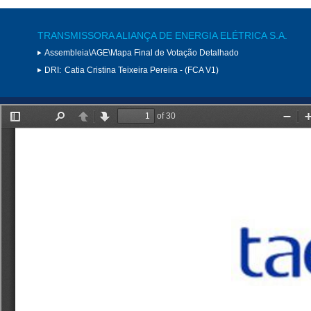
TRANSMISSORA ALIANÇA DE ENERGIA ELÉTRICA S.A.
Assembleia\AGE\Mapa Final de Votação Detalhado
DRI:
Catia Cristina Teixeira Pereira - (FCA V1)