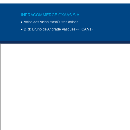
INFRACOMMERCE CXAAS S.A.
Aviso aos Acionistas\Outros avisos
DRI:
Bruno de Andrade Vasques - (FCA V1)