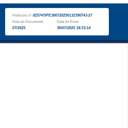
025747IPE300720250132390743-27
Protocolo nº:
Data do Documento
Data do Envio
07/2025
30/07/2025 18:33:14