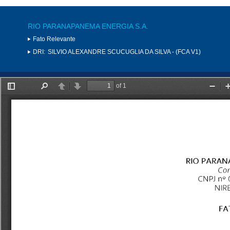
RIO PARANAPANEMA ENERGIA S.A.
Fato Relevante
DRI:
SILVIO ALEXANDRE SCUCUGLIA DA SILVA - (FCA V1)