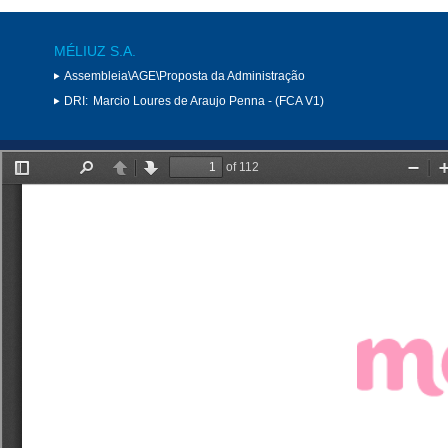
MÉLIUZ S.A.
Assembleia\AGE\Proposta da Administração
DRI:
Marcio Loures de Araujo Penna - (FCA V1)