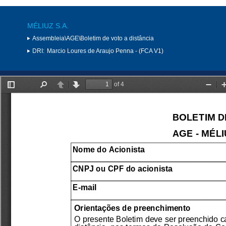
MÉLIUZ S.A.
Assembleia\AGE\Boletim de voto a distância
DRI:
Marcio Loures de Araujo Penna - (FCA V1)