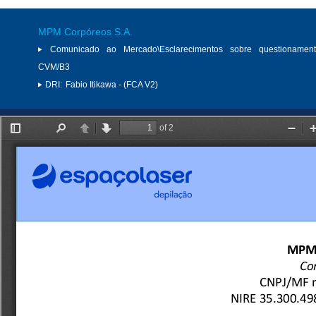
MPM Corpóreos S.A.
Comunicado ao Mercado\Esclarecimentos sobre questionamen
CVM/B3
DRI:
Fabio Itikawa - (FCA V2)