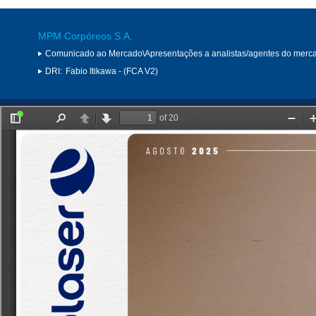
MPM Corpóreos S.A.
Comunicado ao Mercado\Apresentações a analistas/agentes do merc
DRI:
Fabio Itikawa - (FCA V2)