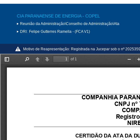
CIA PARANAENSE DE ENERGIA - COPEL
Reunião da Administração\Conselho de Administração\Ata
DRI:
Felipe Gutterres Ramella - (FCA V1)
Motivo de Reapresentação:
Registrada na Jucepar sob o nº 202535