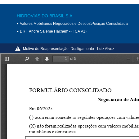
HIDROVIAS DO BRASIL S.A.
Valores Mobiliários Negociados e Detidos\Posição Consolidada
DRI:
Andre Saleme Hachem - (FCA V1)
Motivo de Reapresentação:
Desligamento - Luiz Alvez