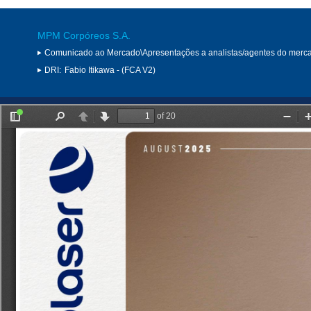
MPM Corpóreos S.A.
Comunicado ao Mercado\Apresentações a analistas/agentes do merc
DRI:
Fabio Itikawa - (FCA V2)