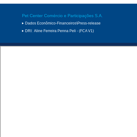
Pet Center Comércio e Participações S.A.
Dados Econômico-Financeiros\Press-release
DRI:
Aline Ferreira Penna Peli - (FCA V1)