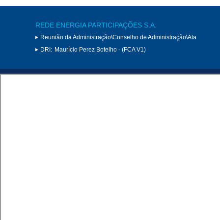
REDE ENERGIA PARTICIPAÇÕES S.A.
Reunião da Administração\Conselho de Administração\Ata
DRI:
Maurício Perez Botelho - (FCA V1)