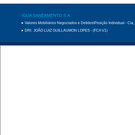
IGUA SANEAMENTO S.A.
Valores Mobiliários Negociados e Detidos\Posição Individual - Cia
DRI:
JOÃO LUIZ GUILLAUMON LOPES - (FCA V1)