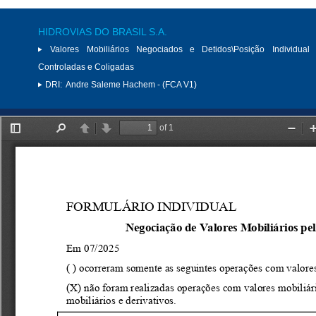
HIDROVIAS DO BRASIL S.A.
Valores Mobiliários Negociados e Detidos\Posição Individual 
Controladas e Coligadas
DRI:
Andre Saleme Hachem - (FCA V1)