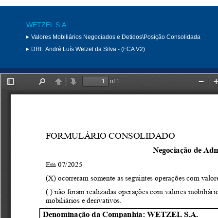
WETZEL S.A.
Valores Mobiliários Negociados e Detidos\Posição Consolidada
DRI:
André Luís Wetzel da Silva - (FCA V2)