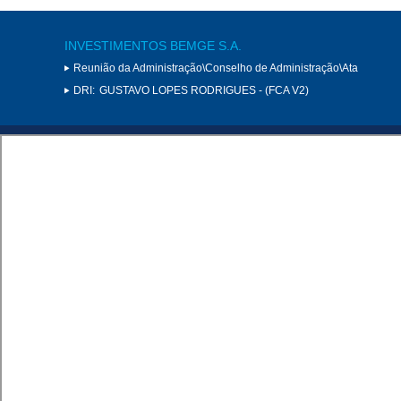
INVESTIMENTOS BEMGE S.A.
Reunião da Administração\Conselho de Administração\Ata
DRI:
GUSTAVO LOPES RODRIGUES - (FCA V2)