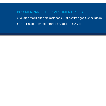
BCO MERCANTIL DE INVESTIMENTOS S.A.
Valores Mobiliários Negociados e Detidos\Posição Consolidada
DRI:
Paulo Henrique Brant de Araujo - (FCA V1)