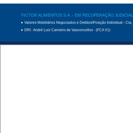
FICTOR ALIMENTOS S.A. - EM RECUPERAÇÃO JUDICIA
Valores Mobiliários Negociados e Detidos\Posição Individual - Cia
DRI:
André Luiz Carneiro de Vasconcellos - (FCA V1)