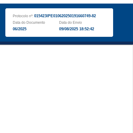
015423IPE010620250191660749-82
Protocolo nº:
Data do Documento
Data do Envio
06/2025
09/08/2025 18:52:42