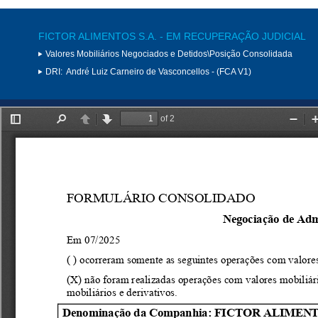
FICTOR ALIMENTOS S.A. - EM RECUPERAÇÃO JUDICIAL
Valores Mobiliários Negociados e Detidos\Posição Consolidada
DRI:
André Luiz Carneiro de Vasconcellos - (FCA V1)