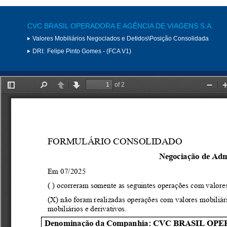
CVC BRASIL OPERADORA E AGÊNCIA DE VIAGENS S.A.
Valores Mobiliários Negociados e Detidos\Posição Consolidada
DRI:
Felipe Pinto Gomes - (FCA V1)