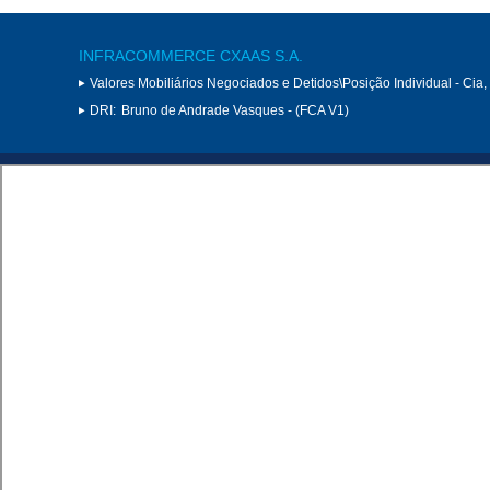
INFRACOMMERCE CXAAS S.A.
Valores Mobiliários Negociados e Detidos\Posição Individual - Cia
DRI:
Bruno de Andrade Vasques - (FCA V1)