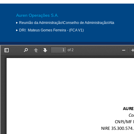
Auren Operações S.A.
Reunião da Administração\Conselho de Administração\Ata
DRI:
Mateus Gomes Ferreira - (FCA V1)