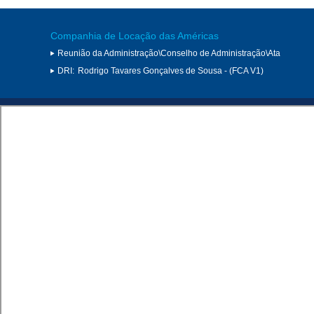
Companhia de Locação das Américas
Reunião da Administração\Conselho de Administração\Ata
DRI:
Rodrigo Tavares Gonçalves de Sousa - (FCA V1)