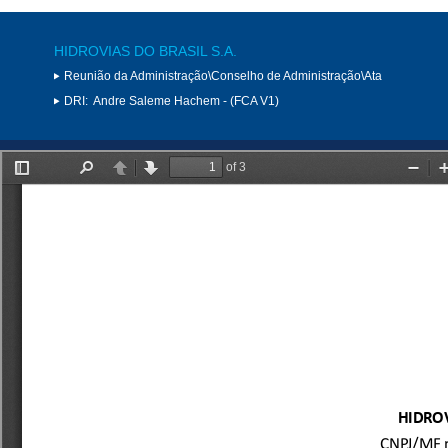
HIDROVIAS DO BRASIL S.A.
Reunião da Administração\Conselho de Administração\Ata
DRI:
Andre Saleme Hachem - (FCA V1)