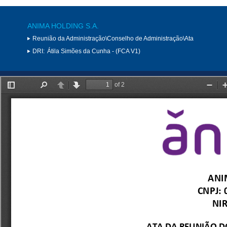
ANIMA HOLDING S.A.
Reunião da Administração\Conselho de Administração\Ata
DRI:
Átila Simões da Cunha - (FCA V1)