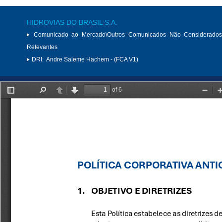
HIDROVIAS DO BRASIL S.A.
Comunicado ao Mercado\Outros Comunicados Não Considerados
Relevantes
DRI:
Andre Saleme Hachem - (FCA V1)