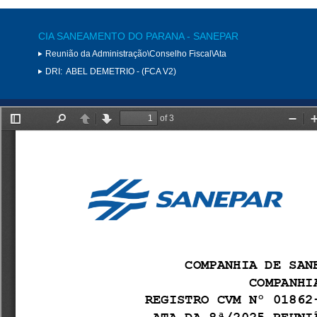
CIA SANEAMENTO DO PARANA - SANEPAR
Reunião da Administração\Conselho Fiscal\Ata
DRI:
ABEL DEMETRIO - (FCA V2)