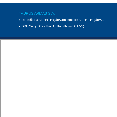
TAURUS ARMAS S.A.
Reunião da Administração\Conselho de Administração\Ata
DRI:
Sergio Castilho Sgrillo Filho - (FCA V1)