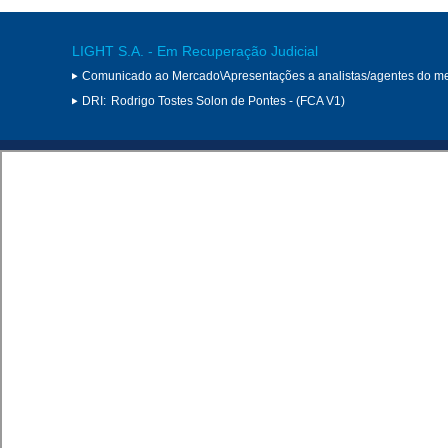
LIGHT S.A. - Em Recuperação Judicial
Comunicado ao Mercado\Apresentações a analistas/agentes do m
DRI:
Rodrigo Tostes Solon de Pontes - (FCA V1)