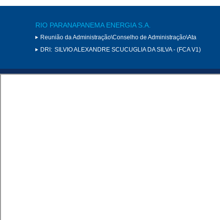
RIO PARANAPANEMA ENERGIA S.A.
Reunião da Administração\Conselho de Administração\Ata
DRI:
SILVIO ALEXANDRE SCUCUGLIA DA SILVA - (FCA V1)