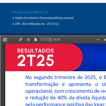
Grupo Casas Bahia S.A.
Dados Econômico-Financeiros\Press-release
DRI:
Elcio Mitsuhiro Ito - (FCA V1)