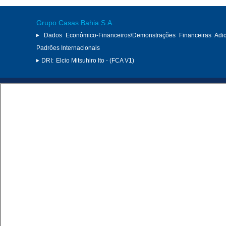
Grupo Casas Bahia S.A.
Dados Econômico-Financeiros\Demonstrações Financeiras Adi
Padrões Internacionais
DRI:
Elcio Mitsuhiro Ito - (FCA V1)